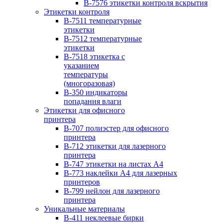
B-7576 этикетки контроля вскрытия
Этикетки контроля
B-7511 температурные
этикетки
B-7512 температурные
этикетки
B-7518 этикетка с
указанием
температуры
(многоразовая)
B-350 индикаторы
попадания влаги
Этикетки для офисного
принтера
B-707 полиэстер для офисного
принтера
B-712 этикетки для лазерного
принтера
B-747 этикетки на листах А4
B-773 наклейки А4 для лазерных
принтеров
B-799 нейлон для лазерного
принтера
Уникальные материалы
B-411 неклеевые бирки