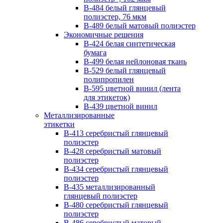
B-484 белый глянцевый
полиэстер, 76 мкм
B-489 белый матовый полиэстер
Экономичные решения
B-424 белая синтетическая
бумага
B-499 белая нейлоновая ткань
B-529 белый глянцевый
полипропилен
B-595 цветной винил (лента
для этикеток)
B-439 цветной винил
Металлизированные
этикетки
B-413 серебристый глянцевый
полиэстер
B-428 серебристый матовый
полиэстер
B-434 серебристый глянцевый
полиэстер
B-435 металлизированный
глянцевый полиэстер
B-480 серебристый глянцевый
полиэстер
B-486 серебристый матовый