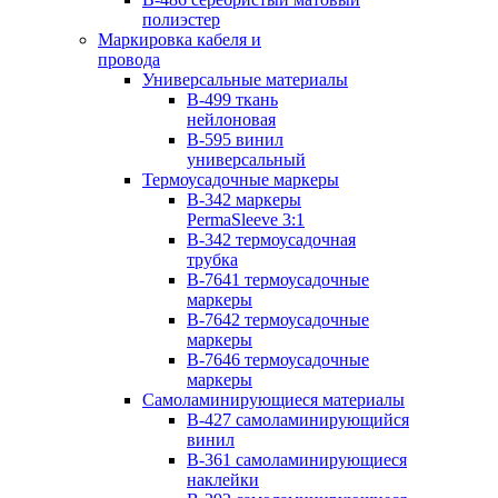
полиэстер
Маркировка кабеля и
провода
Универсальные материалы
B-499 ткань
нейлоновая
B-595 винил
универсальный
Термоусадочные маркеры
B-342 маркеры
PermaSleeve 3:1
B-342 термоусадочная
трубка
B-7641 термоусадочные
маркеры
B-7642 термоусадочные
маркеры
B-7646 термоусадочные
маркеры
Самоламинирующиеся материалы
B-427 самоламинирующийся
винил
B-361 cамоламинирующиеся
наклейки