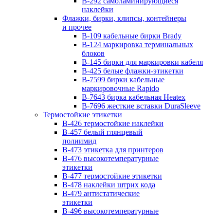
B-292 самоламинирующиеся
наклейки
Флажки, бирки, клипсы, контейнеры
и прочее
B-109 кабельные бирки Brady
B-124 маркировка терминальных
блоков
B-145 бирки для маркировки кабеля
B-425 белые флажки-этикетки
B-7599 бирки кабельные
маркировочные Rapido
B-7643 бирка кабельная Heatex
B-7696 жесткие вставки DuraSleeve
Термостойкие этикетки
B-426 термостойкие наклейки
B-457 белый глянцевый
полиимид
B-473 этикетка для принтеров
B-476 высокотемпературные
этикетки
B-477 термостойкие этикетки
B-478 наклейки штрих кода
B-479 антистатические
этикетки
B-496 высокотемпературные