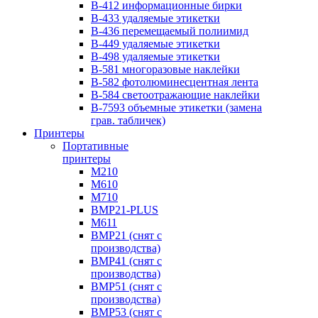
B-412 информационные бирки
B-433 удаляемые этикетки
B-436 перемещаемый полиимид
B-449 удаляемые этикетки
B-498 удаляемые этикетки
B-581 многоразовые наклейки
B-582 фотолюминесцентная лента
B-584 cветоотражающие наклейки
B-7593 объемные этикетки (замена
грав. табличек)
Принтеры
Портативные
принтеры
M210
M610
M710
BMP21-PLUS
М611
BMP21 (снят с
производства)
BMP41 (снят с
производства)
BMP51 (снят с
производства)
BMP53 (снят с