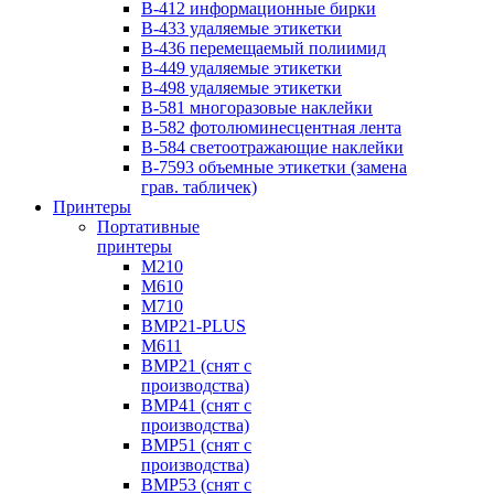
B-412 информационные бирки
B-433 удаляемые этикетки
B-436 перемещаемый полиимид
B-449 удаляемые этикетки
B-498 удаляемые этикетки
B-581 многоразовые наклейки
B-582 фотолюминесцентная лента
B-584 cветоотражающие наклейки
B-7593 объемные этикетки (замена
грав. табличек)
Принтеры
Портативные
принтеры
M210
M610
M710
BMP21-PLUS
М611
BMP21 (снят с
производства)
BMP41 (снят с
производства)
BMP51 (снят с
производства)
BMP53 (снят с