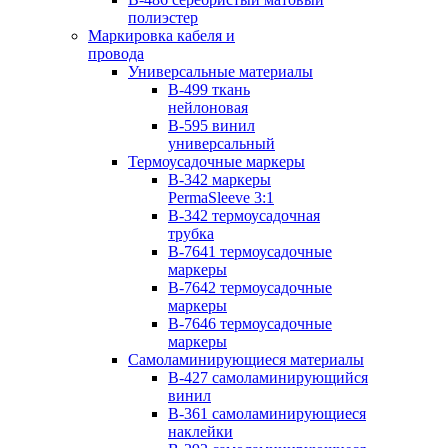
полиэстер
Маркировка кабеля и
провода
Универсальные материалы
B-499 ткань
нейлоновая
B-595 винил
универсальный
Термоусадочные маркеры
B-342 маркеры
PermaSleeve 3:1
B-342 термоусадочная
трубка
B-7641 термоусадочные
маркеры
B-7642 термоусадочные
маркеры
B-7646 термоусадочные
маркеры
Самоламинирующиеся материалы
B-427 самоламинирующийся
винил
B-361 cамоламинирующиеся
наклейки