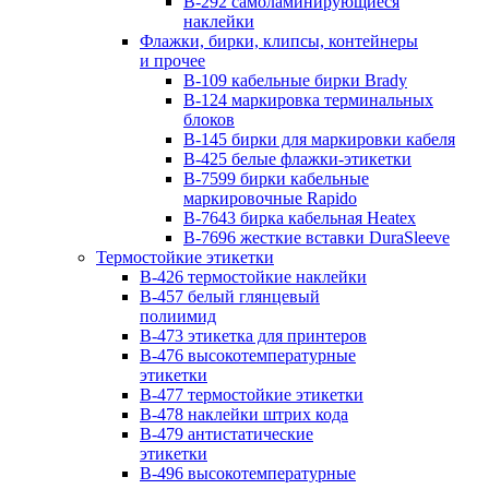
B-292 самоламинирующиеся
наклейки
Флажки, бирки, клипсы, контейнеры
и прочее
B-109 кабельные бирки Brady
B-124 маркировка терминальных
блоков
B-145 бирки для маркировки кабеля
B-425 белые флажки-этикетки
B-7599 бирки кабельные
маркировочные Rapido
B-7643 бирка кабельная Heatex
B-7696 жесткие вставки DuraSleeve
Термостойкие этикетки
B-426 термостойкие наклейки
B-457 белый глянцевый
полиимид
B-473 этикетка для принтеров
B-476 высокотемпературные
этикетки
B-477 термостойкие этикетки
B-478 наклейки штрих кода
B-479 антистатические
этикетки
B-496 высокотемпературные