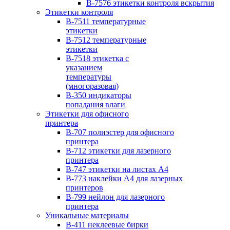
B-7576 этикетки контроля вскрытия
Этикетки контроля
B-7511 температурные
этикетки
B-7512 температурные
этикетки
B-7518 этикетка с
указанием
температуры
(многоразовая)
B-350 индикаторы
попадания влаги
Этикетки для офисного
принтера
B-707 полиэстер для офисного
принтера
B-712 этикетки для лазерного
принтера
B-747 этикетки на листах А4
B-773 наклейки А4 для лазерных
принтеров
B-799 нейлон для лазерного
принтера
Уникальные материалы
B-411 неклеевые бирки