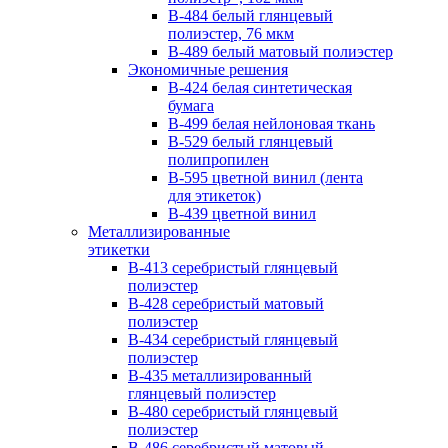
B-484 белый глянцевый
полиэстер, 76 мкм
B-489 белый матовый полиэстер
Экономичные решения
B-424 белая синтетическая
бумага
B-499 белая нейлоновая ткань
B-529 белый глянцевый
полипропилен
B-595 цветной винил (лента
для этикеток)
B-439 цветной винил
Металлизированные
этикетки
B-413 серебристый глянцевый
полиэстер
B-428 серебристый матовый
полиэстер
B-434 серебристый глянцевый
полиэстер
B-435 металлизированный
глянцевый полиэстер
B-480 серебристый глянцевый
полиэстер
B-486 серебристый матовый